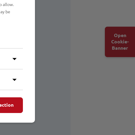
o allow.
may be
Open
Cookie-
Banner
ection