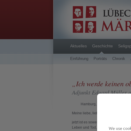
Aktuelles
Geschichte
Seligs
Einführung
Porträts
Chronik
„Ich werde keinen o
Adjunkt Eduard Müller a
Hamburg, 10. November 1943
Meine liebe, liebe Lisbeth,
jetzt ist es soweit! In wenigen Stun
Leben und Tod, Christus, mein König, 
We use cooki