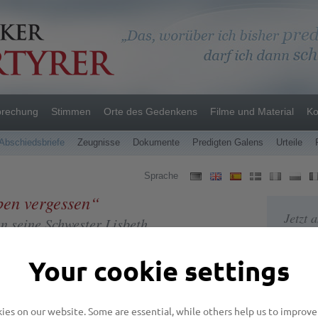
prechung
Stimmen
Orte des Gedenkens
Filme und Material
Ko
Abschiedsbriefe
Zeugnisse
Dokumente
Predigten Galens
Urteile
Sprache
ben vergessen“
Jetzt 
n seine Schwester Lisbeth
Your cookie settings
den habe ich meinen Lebensweg vollendet. Der Herr über
holt mich heim zu sich. Die letzten Zeilen von dieser Erde
es on our website. Some are essential, while others help us to improve