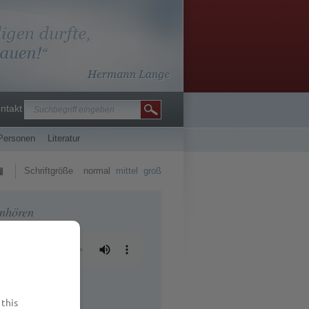
ntakt
Personen
Literatur
Schriftgröße
normal
mittel
groß
anhören
 this