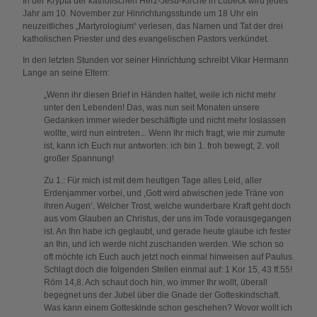
In der Krypta der katholischen Herz-Jesu-Kirche in Lübeck wird jedes
Jahr am 10. November zur Hinrichtungsstunde um 18 Uhr ein
neuzeitliches „Martyrologium“ verlesen, das Namen und Tat der drei
katholischen Priester und des evangelischen Pastors verkündet.
In den letzten Stunden vor seiner Hinrichtung schreibt Vikar Hermann
Lange an seine Eltern:
„Wenn ihr diesen Brief in Händen haltet, weile ich nicht mehr
unter den Lebenden! Das, was nun seit Monaten unsere
Gedanken immer wieder beschäftigte und nicht mehr loslassen
wollte, wird nun eintreten... Wenn Ihr mich fragt, wie mir zumute
ist, kann ich Euch nur antworten: ich bin 1. froh bewegt, 2. voll
großer Spannung!
Zu 1.: Für mich ist mit dem heutigen Tage alles Leid, aller
Erdenjammer vorbei, und ‚Gott wird abwischen jede Träne von
ihren Augen‘. Welcher Trost, welche wunderbare Kraft geht doch
aus vom Glauben an Christus, der uns im Tode vorausgegangen
ist. An Ihn habe ich geglaubt, und gerade heute glaube ich fester
an Ihn, und ich werde nicht zuschanden werden. Wie schon so
oft möchte ich Euch auch jetzt noch einmal hinweisen auf Paulus.
Schlagt doch die folgenden Stellen einmal auf: 1 Kor 15, 43 ff.55!
Röm 14,8. Ach schaut doch hin, wo immer Ihr wollt, überall
begegnet uns der Jubel über die Gnade der Gotteskindschaft.
Was kann einem Gotteskinde schon geschehen? Wovor wollt ich