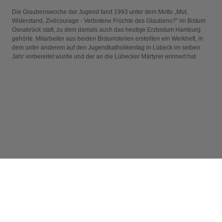
Die Glaubenswoche der Jugend fand 1993 unter dem Motto „Mut,
Widerstand, Zivilcourage - Verbotene Früchte des Glaubens?“ im Bistum
Osnabrück statt, zu dem damals auch das heutige Erzbistum Hamburg
gehörte. Mitarbeiter aus beiden Bistumsteilen erstellten ein Werkheft, in
dem unter anderem auf den Jugendkatholikentag in Lübeck im selben
Jahr vorbereitet wurde und der an die Lübecker Märtyrer erinnert hat.
Info
Impressum
RSS-Feeds abonnieren