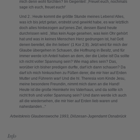
mich denn wohl fürchten? Im Gegenteil: ‚Freuet euch, nochmals
sage ich euch, freuet euch!‘
Und 2.: Heute kommt die größte Stunde meines Lebens! Alles,
was ich bis jetzt getan, erstrebt und gewirkt habe, es war letztlich
doch alles hinbezogen auf jenes Ziel, dessen Band heute
durchrissen wird. ‚Was kein Auge gesehen, was kein Ohr gehört
hat und was in keines Menschen Herz gedrungen ist, hat Gott
denen bereitet, die ihn lieben‘ (1 Kor 2,9). Jetzt wird für mich der
Glaube übergehen in Schauen, die Hoffnung in Besitz, und für
immer werde ich Anteil haben an dem, der die Liebe ist! Da sollte
ich nicht voller Spannung sein? Wie mag alles sein? Das,
worüber ich bisher predigen durfte, darf ich dann schauen? Da
darf ich mich hinkuschen zu Füßen derer, die mir hier auf Erden
Mutter und Führerin war! Und die hl. Theresia vom Kinde Jesu,
meine besondere Freundin, nimmt mich dann an die Hand!
Heute ist die große Heimkehr ins Vaterhaus, und da sollte ich
nicht froh und voller Spannung sein? Und dann werde ich auch
all die wiedersehen, die mir hier auf Erden lieb waren und
nahestanden...“
Arbeitskreis Glaubenswoche 1993, Diözesan-Jugendamt Osnabrück
Info