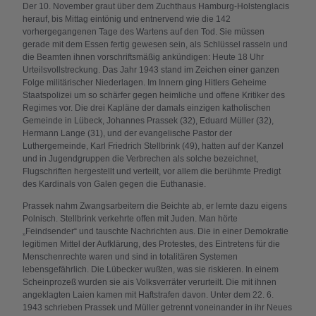
Der 10. November graut über dem Zuchthaus Hamburg-Holstenglacis
herauf, bis Mittag eintönig und entnervend wie die 142
vorhergegangenen Tage des Wartens auf den Tod. Sie müssen
gerade mit dem Essen fertig gewesen sein, als Schlüssel rasseln und
die Beamten ihnen vorschriftsmäßig ankündigen: Heute 18 Uhr
Urteilsvollstreckung. Das Jahr 1943 stand im Zeichen einer ganzen
Folge militärischer Niederlagen. Im Innern ging Hitlers Geheime
Staatspolizei um so schärfer gegen heimliche und offene Kritiker des
Regimes vor. Die drei Kapläne der damals einzigen katholischen
Gemeinde in Lübeck, Johannes Prassek (32), Eduard Müller (32),
Hermann Lange (31), und der evangelische Pastor der
Luthergemeinde, Karl Friedrich Stellbrink (49), hatten auf der Kanzel
und in Jugendgruppen die Verbrechen als solche bezeichnet,
Flugschriften hergestellt und verteilt, vor allem die berühmte Predigt
des Kardinals von Galen gegen die Euthanasie.
Prassek nahm Zwangsarbeitern die Beichte ab, er lernte dazu eigens
Polnisch. Stellbrink verkehrte offen mit Juden. Man hörte
„Feindsender“ und tauschte Nachrichten aus. Die in einer Demokratie
legitimen Mittel der Aufklärung, des Protestes, des Eintretens für die
Menschenrechte waren und sind in totalitären Systemen
lebensgefährlich. Die Lübecker wußten, was sie riskieren. In einem
Scheinprozeß wurden sie ais Volksverräter verurteilt. Die mit ihnen
angeklagten Laien kamen mit Haftstrafen davon. Unter dem 22. 6.
1943 schrieben Prassek und Müller getrennt voneinander in ihr Neues