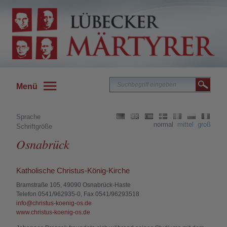
Menü
Sprache
normal
mittel
groß
Schriftgröße
Osnabrück
Katholische Christus-König-Kirche
Bramstraße 105, 49090 Osnabrück-Haste
Telefon 0541/962935-0, Fax 0541/96293518
info@christus-koenig-os.de
www.christus-koenig-os.de