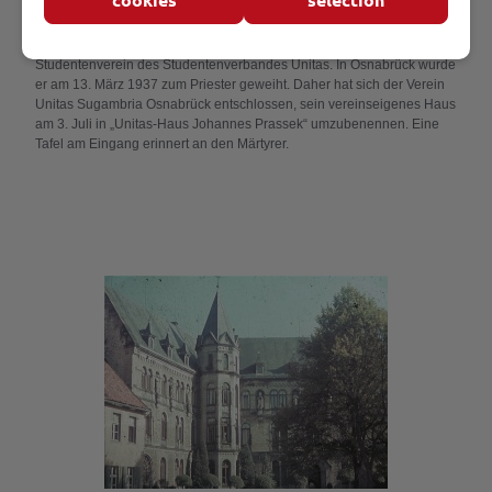
mail@sugambria.com
Johannes Prassek war Mitglied in einem katholischen
Studentenverein des Studentenverbandes Unitas. In Osnabrück wurde
er am 13. März 1937 zum Priester geweiht. Daher hat sich der Verein
Unitas Sugambria Osnabrück entschlossen, sein vereinseigenes Haus
am 3. Juli in „Unitas-Haus Johannes Prassek“ umzubenennen. Eine
Tafel am Eingang erinnert an den Märtyrer.