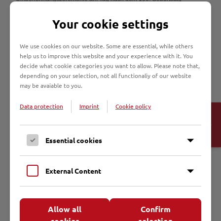
Johannes Prasseks, am 14. August 2011, sprach Bürgermeisterin
Karin Jabs-Kiesler von Kaplan Prassek als einem, „der damals den
Your cookie settings
Mut gehabt hat, die Wahrheit zu sagen und der Stimme seines
Gewissens zu folgen“.
We use cookies on our website. Some are essential, while others
help us to improve this website and your experience with it. You
decide what cookie categories you want to allow. Please note that,
Priesterseminar Osnabrück
depending on your selection, not all functionaliy of our website
Große Domsfreiheit 5, 49074 Osnabrück
may be avaiable to you.
Telefon 0541/318-450, Fax 0541/318-455
priesterseminar@bistum-os.de
Data protection
Imprint
Cookie policy
Open
Die drei in Hamburg ermordeten katholischen Geistlichen wurden alle
Cookie-
in Osnabrück zu Priestern geweiht. Im Haus in der Großen
Banner
Domsfreiheit sind einzelne Erinnerungsstücke erhalten geblieben. Der
Essential cookies
Hörsaal im Erdgeschoss heißt „Lübecker Märtyrer“. Dort wird an die
Geistlichen erinnert.
External Content
Unitas-Haus Johannes Prassek Osnabrück
Natruper Straße 4, 49076 Osnabrück
Allow all
Confirm
Telefon 0541/609 01 78
www.sugambria.com
cookies
selection