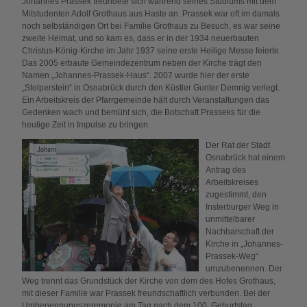
Johannes Prassek freundete sich während seines Studiums mit dem
Mitstudenten Adolf Grothaus aus Haste an. Prassek war oft im damals
noch selbständigen Ort bei Familie Grothaus zu Besuch, es war seine
zweite Heimat, und so kam es, dass er in der 1934 neuerbauten
Christus-König-Kirche im Jahr 1937 seine erste Heilige Messe feierte.
Das 2005 erbaute Gemeindezentrum neben der Kirche trägt den
Namen „Johannes-Prassek-Haus“. 2007 wurde hier der erste
„Stolperstein“ in Osnabrück durch den Küstler Gunter Demnig verlegt.
Ein Arbeitskreis der Pfarrgemeinde hält durch Veranstaltungen das
Gedenken wach und bemüht sich, die Botschaft Prasseks für die
heutige Zeit in Impulse zu bringen.
Der Rat der Stadt
Osnabrück hat einem
Antrag des
Arbeitskreises
zugestimmt, den
Insterburger Weg in
unmittelbarer
Nachbarschaft der
Kirche in „Johannes-
Prassek-Weg“
umzubenennen. Der
Weg trennt das Grundstück der Kirche von dem des Hofes Grothaus,
mit dieser Familie war Prassek freundschaftlich verbunden. Bei der
Umbenennungszeremonie am Tag nach dem 100. Geburtstag