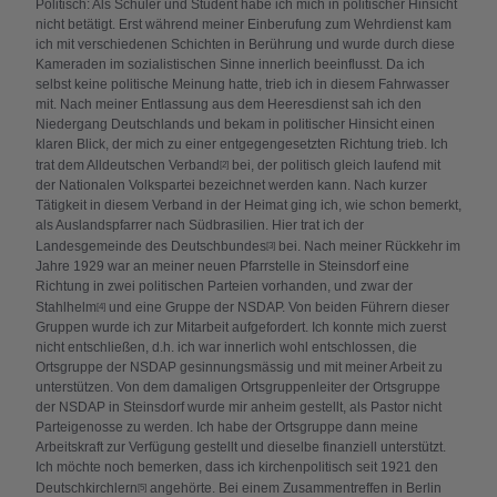
Politisch: Als Schüler und Student habe ich mich in politischer Hinsicht
nicht betätigt. Erst während meiner Einberufung zum Wehrdienst kam
ich mit verschiedenen Schichten in Berührung und wurde durch diese
Kameraden im sozialistischen Sinne innerlich beeinflusst. Da ich
selbst keine politische Meinung hatte, trieb ich in diesem Fahrwasser
mit. Nach meiner Entlassung aus dem Heeresdienst sah ich den
Niedergang Deutschlands und bekam in politischer Hinsicht einen
klaren Blick, der mich zu einer entgegengesetzten Richtung trieb. Ich
trat dem Alldeutschen Verband
bei, der politisch gleich laufend mit
[2]
der Nationalen Volkspartei bezeichnet werden kann. Nach kurzer
Tätigkeit in diesem Verband in der Heimat ging ich, wie schon bemerkt,
als Auslandspfarrer nach Südbrasilien. Hier trat ich der
Landesgemeinde des Deutschbundes
bei. Nach meiner Rückkehr im
[3]
Jahre 1929 war an meiner neuen Pfarrstelle in Steinsdorf eine
Richtung in zwei politischen Parteien vorhanden, und zwar der
Stahlhelm
und eine Gruppe der NSDAP. Von beiden Führern dieser
[4]
Gruppen wurde ich zur Mitarbeit aufgefordert. Ich konnte mich zuerst
nicht entschließen, d.h. ich war innerlich wohl entschlossen, die
Ortsgruppe der NSDAP gesinnungsmässig und mit meiner Arbeit zu
unterstützen. Von dem damaligen Ortsgruppenleiter der Ortsgruppe
der NSDAP in Steinsdorf wurde mir anheim gestellt, als Pastor nicht
Parteigenosse zu werden. Ich habe der Ortsgruppe dann meine
Arbeitskraft zur Verfügung gestellt und dieselbe finanziell unterstützt.
Ich möchte noch bemerken, dass ich kirchenpolitisch seit 1921 den
Deutschkirchlern
angehörte. Bei einem Zusammentreffen in Berlin
[5]