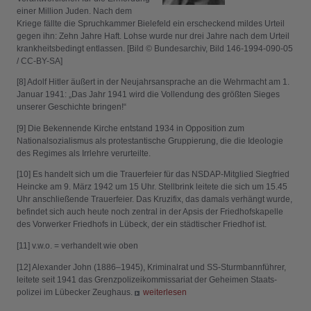
einer Million Juden. Nach dem
Kriege fällte die Spruchkammer Bielefeld ein erscheckend mildes Urteil
gegen ihn: Zehn Jahre Haft. Lohse wurde nur drei Jahre nach dem Urteil
krankheitsbedingt entlassen. [Bild © Bundesarchiv, Bild 146-1994-090-05
/ CC-BY-SA]
[8] Adolf Hitler äußert in der Neujahrs­ansprache an die Wehrmacht am 1.
Januar 1941: „Das Jahr 1941 wird die Vollendung des größten Sieges
unserer Geschichte bringen!“
[9] Die Bekennende Kirche entstand 1934 in Opposition zum
Nationalsozialismus als protestantische Gruppierung, die die Ideologie
des Regimes als Irrlehre verurteilte.
[10] Es handelt sich um die Trauerfeier für das NSDAP-Mitglied Siegfried
Heincke am 9. März 1942 um 15 Uhr. Stellbrink leitete die sich um 15.45
Uhr anschließende Trauerfeier. Das Kruzifix, das damals verhängt wurde,
befindet sich auch heute noch zentral in der Apsis der Friedhofskapelle
des Vorwerker Friedhofs in Lübeck, der ein städtischer Friedhof ist.
[11] v.w.o. = verhandelt wie oben
[12] Alexander John (1886–1945), Kriminalrat und SS-Sturmbannführer,
leitete seit 1941 das Grenzpolizeikommissariat der Geheimen Staats­
polizei im Lübecker Zeughaus.
weiterlesen