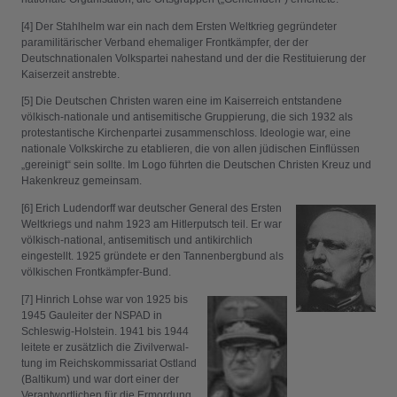
[4] Der Stahlhelm war ein nach dem Ersten Weltkrieg gegründeter
paramilitärischer Verband ehemaliger Frontkämpfer, der der
Deutschnationalen Volkspartei nahestand und der die Restituierung der
Kaiserzeit anstrebte.
[5] Die Deutschen Christen waren eine im Kaiserreich entstandene
völkisch-nationale und antisemitische Gruppierung, die sich 1932 als
protestantische Kirchenpartei zusammenschloss. Ideologie war, eine
nationale Volkskirche zu etablieren, die von allen jüdischen Einflüssen
„gereinigt“ sein sollte. Im Logo führten die Deutschen Christen Kreuz und
Hakenkreuz gemeinsam.
[6] Erich Ludendorff war deutscher General des Ersten
Weltkriegs und nahm 1923 am Hitlerputsch teil. Er war
völkisch-national, anti­­semitisch und anti­kirchlich
eingestellt. 1925 gründete er den Tannen­berg­bund als
völkischen Frontkämpfer-Bund.
[7] Hinrich Lohse war von 1925 bis
1945 Gauleiter der NSPAD in
Schleswig-Holstein. 1941 bis 1944
leitete er zu­sätzlich ­die Zivil­ver­wal­
tung im Reichs­kommissa­riat Ost­land
(Baltikum) und war dort einer der
Verant­wortlichen für die Ermor­dung