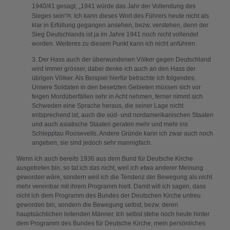
1940/41 gesagt, „1941 würde das Jahr der Vollendung des
Sieges sein“
. Ich kann dieses Wort des Führers heute nicht als
[8]
klar in Erfüllung gegangen ansehen, bezw. verstehen, denn der
Sieg Deutschlands ist ja im Jahre 1941 noch nicht vollendet
worden. Weiteres zu diesem Punkt kann ich nicht anführen.
3. Der Hass auch der überwundenen Völker gegen Deutschland
wird immer grösser, dabei denke ich auch an den Hass der
übrigen Völker. Als Beispiel hierfür betrachte ich folgendes:
Unsere Soldaten in den besetzten Gebieten müssen sich vor
feigen Mordüberfällen sehr in Acht nehmen, ferner nimmt sich
Schweden eine Sprache heraus, die seiner Lage nicht
entsprechend ist, auch die süd- und nordamerikanischen Staaten
und auch asiatische Staaten geraten mehr und mehr ins
Schlepptau Roosevelts. Andere Gründe kann ich zwar auch noch
angeben, sie sind jedoch sehr mannigfach.
Wenn ich auch bereits 1936 aus dem Bund für Deutsche Kirche
ausgetreten bin, so tat ich das nicht, weil ich etwa anderer Meinung
geworden wäre, sondern weil ich die Tendenz der Bewegung als nicht
mehr vereinbar mit ihrem Programm hielt. Damit will ich sagen, dass
nicht ich dem Programm des Bundes der Deutschen Kirche untreu
geworden bin, sondern die Bewegung selbst, bezw. deren
hauptsächlichen leitenden Männer. Ich selbst stehe noch heute hinter
dem Programm des Bundes für Deutsche Kirche, mein persönliches