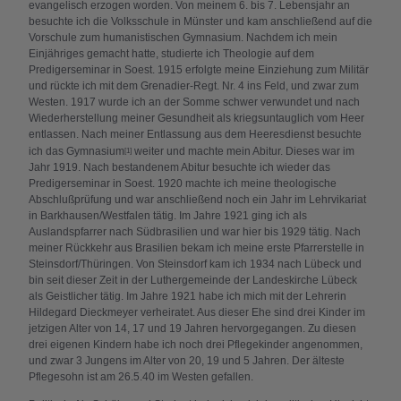
evangelisch erzogen worden. Von meinem 6. bis 7. Lebensjahr an
besuchte ich die Volksschule in Münster und kam anschließend auf die
Vorschule zum humanistischen Gymnasium. Nachdem ich mein
Einjähriges gemacht hatte, studierte ich Theologie auf dem
Predigerseminar in Soest. 1915 erfolgte meine Einziehung zum Militär
und rückte ich mit dem Grenadier-Regt. Nr. 4 ins Feld, und zwar zum
Westen. 1917 wurde ich an der Somme schwer verwundet und nach
Wiederherstellung meiner Gesundheit als kriegsuntauglich vom Heer
entlassen. Nach meiner Entlassung aus dem Heeresdienst besuchte
ich das Gymnasium
weiter und machte mein Abitur. Dieses war im
[1]
Jahr 1919. Nach bestandenem Abitur besuchte ich wieder das
Predigerseminar in Soest. 1920 machte ich meine theologische
Abschlußprüfung und war anschließend noch ein Jahr im Lehrvikariat
in Barkhausen/Westfalen tätig. Im Jahre 1921 ging ich als
Auslandspfarrer nach Südbrasilien und war hier bis 1929 tätig. Nach
meiner Rückkehr aus Brasilien bekam ich meine erste Pfarrerstelle in
Steinsdorf/Thüringen. Von Steinsdorf kam ich 1934 nach Lübeck und
bin seit dieser Zeit in der Luthergemeinde der Landeskirche Lübeck
als Geistlicher tätig. Im Jahre 1921 habe ich mich mit der Lehrerin
Hildegard Dieckmeyer verheiratet. Aus dieser Ehe sind drei Kinder im
jetzigen Alter von 14, 17 und 19 Jahren hervorgegangen. Zu diesen
drei eigenen Kindern habe ich noch drei Pflegekinder angenommen,
und zwar 3 Jungens im Alter von 20, 19 und 5 Jahren. Der älteste
Pflegesohn ist am 26.5.40 im Westen gefallen.