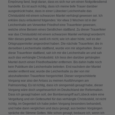
Empörung fand, liegt daran, dass es sich nur um einen Notgottesdienst
handelte. Es ist auch richtig, dass ich meine tiefe Trauer darüber
ausgedrückt habe, dass in einer Lübecker Leichenhalle das
Christusbild mit einem schwarzen Mantel verhängt gewesen sei. Ich
erkläre dazu erläuternd folgendes: Vor etwa 3 Wochen ist in der
Leichenhalle am Vorwerker Friedhof eine Trauerfeier gewesen,
welche ohne Beisein eines Geistlichen stattfand. Zu dieser Trauerfeier
war das Christusbild mit einem schwarzen Mantel verhängt worden
.
[10]
Wer dieses getan hat, weiß ich nicht, wie ich aber hörte, soll es der
Ortsgruppenleiter angeordnet haben. Die nächste Trauerfeier, die in
derselben Leichenhalle stattfand, wurde von mir abgehalten. Bevor
diese Trauerfeier stattfand, sah ich mir die Leichenhalle an und sah
auch das verhängte Christusbild. Ich liess den darüber gehängten
Mantel durch einen Friedhofswärter entfernen. Bis dahin hatte noch
kein Publikum die Leichenhalle betreten. Erst nachdem der Mantel
wieder entfernt war, wurde die Leichenhalle zu der von mir
abzuhaltenden Trauerfeier hergerichtet. Dieser vorgeschilderte
Vorgang war also der Anlass zu meinen Ausführungen am
Palmsonntag. Es ist richtig, dass ich sinngemäß gesagt habe, dieser
Vorgang wäre doch ungeheuerlich im Deutschland der Reformation.
Dass ich gesagt haben soll, der Bombenangriff auf Lübeck wäre eine
Vergeltung und ein Gottesurteil für das verhängte Christusbild, ist nicht
richtig, im Gegenteil ich habe jeden Vorgang besonders behandelt,
und habe dann verglichen und dazu gesagt, aus beiden Vorgängen
spräche die Stimme Gottes. Wie schon gesagt, bedaure ich, wenn ich