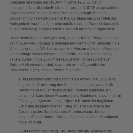
Kreisgerichtssitzung der NSDAP im Jahre 1937 wurde ich
urteilsgemäß als übelster Reaktionär aus der NSDAP ausgeschlossen.
Gegen dieses Urteil des Kreisgerichts Lübeck legte ich beim
Gaugericht Schleswig-Holstein in Kiel Berufung ein. Das Urteil des
Kreisgerichts wurde aufgehoben und ich aus der Partei entlassen (statt
ausgeschlossen). Seitdem bin ich politisch nicht mehr organisiert.
Heute stehe ich, politisch gesehen, so, dass ich die Programmpunkte
der NSDAP voll und ganz anerkenne und dem Führer persönlich die
Vollendung seines Werkes von ganzem Herzen wünsche. Allerdings
gibt es einige Vorkommnisse in der Politik, die mir Veranlassung
geben, dunkel in die Zukunft des Deutschen Volkes zu schauen.
Solche Vorkommnisse sind, soweit sie mir im Augenblick im
Gedächtnis liegen, beispielsweise folgende:
1. Im Lübecker Volksboten stand etwa Anfang Mai 1939 eine
angebliche &¨usserung des Gauleiters Lohse
, wonach für
[7]
Deutschland ein Jahrtausend des Friedens anbräche. Ich
persönlich kann diese Äusserung des Gauleiters jedoch nicht in
Einklang bringen mit dem jetzigen, d.h. nach der fraglichen
Erklärung ausgebrochenen Krieg. Ich erblicke also in der
Äusserung des Gauleiters eine Prophezeiung, die nicht
eingetroffen ist. Andere Gründe für diesen meinen Standpunkt
habe ich nicht.
2. Der Führer hat Anfang 1941 bezw. um die Jahreswende