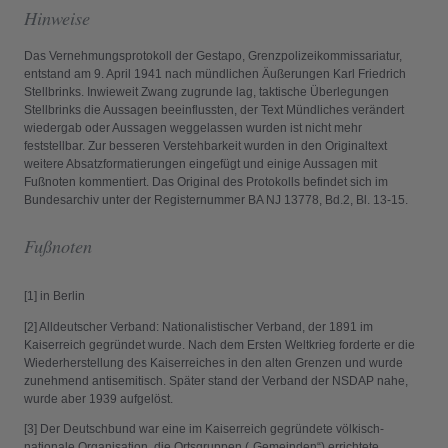
Hinweise
Das Vernehmungsprotokoll der Gestapo, Grenz­polizei­kommissariatur,
entstand am 9. April 1941 nach mündlichen Äußerungen Karl Friedrich
Stellbrinks. Inwieweit Zwang zugrunde lag, taktische Überlegungen
Stellbrinks die Aussagen beeinflussten, der Text Mündliches verändert
wiedergab oder Aussagen weggelassen wurden ist nicht mehr
feststellbar. Zur besseren Verstehbarkeit wurden in den Originaltext
weitere Absatzformatierungen eingefügt und einige Aussagen mit
Fußnoten kommentiert. Das Original des Protokolls befindet sich im
Bundesarchiv unter der Registernummer BA NJ 13778, Bd.2, Bl. 13-15.
Fußnoten
[1] in Berlin
[2] Alldeutscher Verband: Nationalistischer Verband, der 1891 im
Kaiserreich gegründet wurde. Nach dem Ersten Weltkrieg forderte er die
Wiederherstellung des Kaiserreiches in den alten Grenzen und wurde
zunehmend antisemitisch. Später stand der Verband der NSDAP nahe,
wurde aber 1939 aufgelöst.
[3] Der Deutschbund war eine im Kaiserreich gegründete völkisch-
nationale Organisation, die Ortsgruppen („Gemeinden“) errichtete.