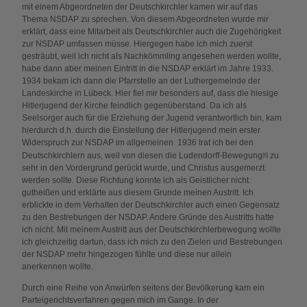
mit einem Abgeordneten der Deutschkirchler kamen wir auf das
Thema NSDAP zu sprechen. Von diesem Abgeordneten wurde mir
erklärt, dass eine Mitarbeit als Deutschkirchler auch die Zugehörigkeit
zur NSDAP umfassen müsse. Hiergegen habe ich mich zuerst
gesträubt, weil ich nicht als Nachkömmling angesehen werden wollte,
habe dann aber meinen Eintritt in die NSDAP erklärt im Jahre 1933.
1934 bekam ich dann die Pfarrstelle an der Luthergemeinde der
Landeskirche in Lübeck. Hier fiel mir besonders auf, dass die hiesige
Hitlerjugend der Kirche feindlich gegenüberstand. Da ich als
Seelsorger auch für die Erziehung der Jugend verantwortlich bin, kam
hierdurch d.h. durch die Einstellung der Hitlerjugend mein erster
Widerspruch zur NSDAP im allgemeinen. 1936 trat ich bei den
Deutschkirchlern aus, weil von diesen die Ludendorff-Bewegung
zu
[6]
sehr in den Vordergrund gerückt wurde, und Christus ausgemerzt
werden sollte. Diese Richtung konnte ich als Geistlicher nicht
gutheißen und erklärte aus diesem Grunde meinen Austritt. Ich
erblickte in dem Verhalten der Deutschkirchler auch einen Gegensatz
zu den Bestrebungen der NSDAP. Andere Gründe des Austritts hatte
ich nicht. Mit meinem Austritt aus der Deutschkirchlerbewegung wollte
ich gleichzeitig dartun, dass ich mich zu den Zielen und Bestrebungen
der NSDAP mehr hingezogen fühlte und diese nur allein
anerkennen wollte.
Durch eine Reihe von Anwürfen seitens der Bevölkerung kam ein
Parteigerichtsverfahren gegen mich im Gange. In der