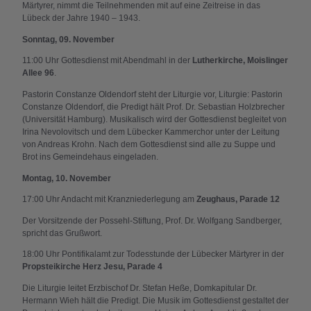
Märtyrer, nimmt die Teilnehmenden mit auf eine Zeitreise in das
Lübeck der Jahre 1940 – 1943.
Sonntag, 09. November
11:00 Uhr Gottesdienst mit Abendmahl in der
Lutherkirche, Moislinger
Allee 96
.
Pastorin Constanze Oldendorf steht der Liturgie vor, Liturgie: Pastorin
Constanze Oldendorf, die Predigt hält Prof. Dr. Sebastian Holzbrecher
(Universität Hamburg). Musikalisch wird der Gottesdienst begleitet von
Irina Nevolovitsch und dem Lübecker Kammerchor unter der Leitung
von Andreas Krohn. Nach dem Gottesdienst sind alle zu Suppe und
Brot ins Gemeindehaus eingeladen.
Montag, 10. November
17:00 Uhr Andacht mit Kranzniederlegung am
Zeughaus, Parade 12
Der Vorsitzende der Possehl-Stiftung, Prof. Dr. Wolfgang Sandberger,
spricht das Grußwort.
18:00 Uhr Pontifikalamt zur Todesstunde der Lübecker Märtyrer in der
Propsteikirche Herz Jesu, Parade 4
Die Liturgie leitet Erzbischof Dr. Stefan Heße, Domkapitular Dr.
Hermann Wieh hält die Predigt. Die Musik im Gottesdienst gestaltet der